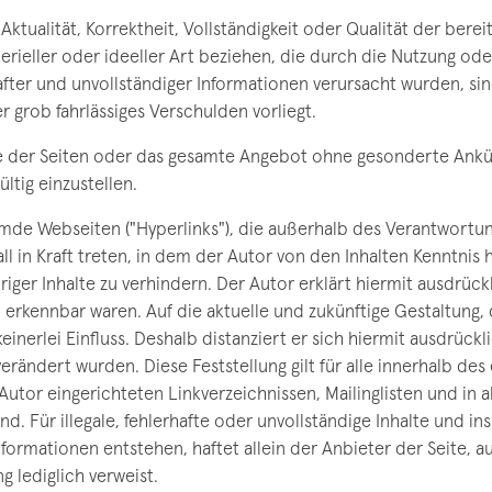
ktualität, Korrektheit, Vollständigkeit oder Qualität der bere
erieller oder ideeller Art beziehen, die durch die Nutzung o
fter und unvollständiger Informationen verursacht wurden, sin
r grob fahrlässiges Verschulden vorliegt.
eile der Seiten oder das gesamte Angebot ohne gesonderte Ankü
ltig einzustellen.
emde Webseiten ("Hyperlinks"), die außerhalb des Verantwortu
ll in Kraft treten, in dem der Autor von den Inhalten Kenntni
iger Inhalte zu verhindern. Der Autor erklärt hiermit ausdrück
en erkennbar waren. Auf die aktuelle und zukünftige Gestaltung,
inerlei Einfluss. Deshalb distanziert er sich hiermit ausdrückli
erändert wurden. Diese Feststellung gilt für alle innerhalb de
utor eingerichteten Linkverzeichnissen, Mailinglisten und in
ind. Für illegale, fehlerhafte oder unvollständige Inhalte und 
ormationen entstehen, haftet allein der Anbieter der Seite, a
g lediglich verweist.